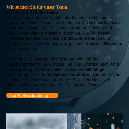
Wir suchen Sie für unser Team
Werden Sie Teil des Teams
Bei uns, Ammann GmbH, steht der Kunde im Mittelpunkt.
Unser kompetentes Team aus erfahrenen Anlagenmechanikern
bietet Ihnen erstklassige Leistungen rund um Heizung und
Sanitär - zuverlässig, präzise und zeitnah. Aus Nordrhein-
Westfalen stammend, kennen wir die Anforderungen und
Bedürfnisse unserer Kunden ganz genau und setzen alles daran,
diese zu erfüllen.
Ob Neubau, Sanierung oder Wartung, wir sind Ihr
Ansprechpartner für alle Fragen und Herausforderungen. Und
weil wir stetig wachsen wollen, suchen wir tatkräftige
Verstärkung! Sie sind
Anlagenmechaniker
und auf der Suche
nach einer neuen Herausforderung? Besuchen Sie unsere
Stellenanzeigen und werden Sie Teil unseres Teams.
zur Jobbeschreibung →