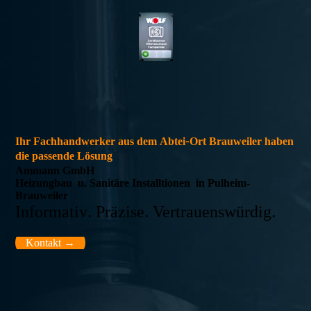
Ihr Fachhandwerker aus dem Abtei-Ort Brauweiler haben
die passende Lösung
Ammann GmbH
Heizungbau u. Sanitäre Installtionen in Pulheim-
Brauweiler
Informativ. Präzise. Vertrauenswürdig.
Kontakt →