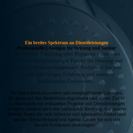
Ein breites Spektrum an Dienstleistungen
Professionelle Lösungen für Heizung und Sanitär
Ob Neubau, Sanierung oder Reparatur - Ammann
GmbH ist Ihr zuverlässiger Partner für Heizung und
Sanitär in Pulheim-Brauweiler. Profitieren Sie von
unserer jahrelangen Erfahrung und unserem
umfassenden Fachwissen.
Wir bieten Ihnen innovative und energieeffiziente Lösungen,
die genau auf Ihre Bedürfnisse abgestimmt sind. Unser Ziel ist
es, Ihnen nicht nur erstklassige Produkte und Dienstleistungen
zu bieten, sondern auch eine umfassende Beratung. Auf unserer
Website finden Sie viele hilfreiche und informative Artikel rund
um das Thema Heizung und Sanitär. Lassen Sie sich von
unserer Kompetenz überzeugen!