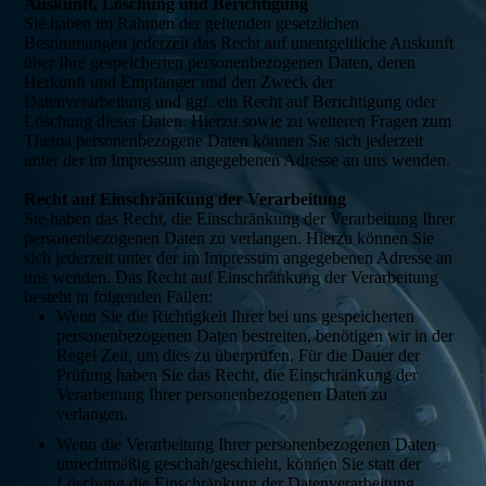
Auskunft, Löschung und Berichtigung
Sie haben im Rahmen der geltenden gesetzlichen
Bestimmungen jederzeit das Recht auf unentgeltliche Auskunft
über Ihre gespeicherten personenbezogenen Daten, deren
Herkunft und Empfänger und den Zweck der
Datenverarbeitung und ggf. ein Recht auf Berichtigung oder
Löschung dieser Daten. Hierzu sowie zu weiteren Fragen zum
Thema personenbezogene Daten können Sie sich jederzeit
unter der im Impressum angegebenen Adresse an uns wenden.
Recht auf Einschränkung der Verarbeitung
Sie haben das Recht, die Einschränkung der Verarbeitung Ihrer
personenbezogenen Daten zu verlangen. Hierzu können Sie
sich jederzeit unter der im Impressum angegebenen Adresse an
uns wenden. Das Recht auf Einschränkung der Verarbeitung
besteht in folgenden Fällen:
Wenn Sie die Richtigkeit Ihrer bei uns gespeicherten
personenbezogenen Daten bestreiten, benötigen wir in der
Regel Zeit, um dies zu überprüfen. Für die Dauer der
Prüfung haben Sie das Recht, die Einschränkung der
Verarbeitung Ihrer personenbezogenen Daten zu
verlangen.
Wenn die Verarbeitung Ihrer personenbezogenen Daten
unrechtmäßig geschah/geschieht, können Sie statt der
Löschung die Einschränkung der Datenverarbeitung