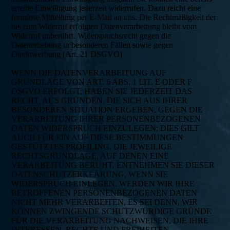
erteilte Einwilligung jederzeit widerrufen. Dazu reicht eine
formlose Mitteilung per E-Mail an uns. Die Rechtmäßigkeit der
bis zum Widerruf erfolgten Datenverarbeitung bleibt vom
Widerruf unberührt. Widerspruchsrecht gegen die
Datenerhebung in besonderen Fällen sowie gegen
Direktwerbung (Art. 21 DSGVO)
WENN DIE DATENVERARBEITUNG AUF
GRUNDLAGE VON ART. 6 ABS. 1 LIT. E ODER F
DSGVO ERFOLGT, HABEN SIE JEDERZEIT DAS
RECHT, AUS GRÜNDEN, DIE SICH AUS IHRER
BESONDEREN SITUATION ERGEBEN, GEGEN DIE
VERARBEITUNG IHRER PERSONENBEZOGENEN
DATEN WIDERSPRUCH EINZULEGEN; DIES GILT
AUCH FÜR EIN AUF DIESE BESTIMMUNGEN
GESTÜTZTES PROFILING. DIE JEWEILIGE
RECHTSGRUNDLAGE, AUF DENEN EINE
VERARBEITUNG BERUHT, ENTNEHMEN SIE DIESER
DATENSCHUTZERKLÄRUNG. WENN SIE
WIDERSPRUCH EINLEGEN, WERDEN WIR IHRE
BETROFFENEN PERSONENBEZOGENEN DATEN
NICHT MEHR VERARBEITEN, ES SEI DENN, WIR
KÖNNEN ZWINGENDE SCHUTZWÜRDIGE GRÜNDE
FÜR DIE VERARBEITUNG NACHWEISEN, DIE IHRE
INTERESSEN, RECHTE UND FREIHEITEN