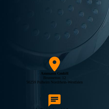
Ammann GmbH
Brunnenstr. 12
50259 Pulheim Nordrhein-Westfalen