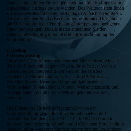
Datenschutz können Sie sich jederzeit unter der im Impressum
angegebenen Adresse an uns wenden. Des Weiteren steht Ihnen
ein Beschwerderecht bei der zuständigen Aufsichtsbehörde zu.
Außerdem haben Sie das Recht, unter bestimmten Umständen
die Einschränkung der Verarbeitung Ihrer personenbezogenen
Daten zu verlangen. Details hierzu entnehmen Sie der
Datenschutzerklärung unter „Recht auf Einschränkung der
Verarbeitung“.
2. Hosting
Externes Hosting
Diese Website wird bei einem externen Dienstleister gehostet
(Hoster). Personenbezogenen Daten, die auf dieser Website
erfasst werden, werden auf den Servern des Hosters
gespeichert. Hierbei kann es sich v. a. um IP-Adressen,
Kontaktanfragen, Meta- und Kommunikationsdaten,
Vertragsdaten, Kontaktdaten, Namen, Webseitenzugriffe und
sonstige Daten, die über eine Website generiert werden,
handeln.
Der Einsatz des Hosters erfolgt zum Zwecke der
Vertragserfüllung gegenüber unseren potenziellen und
bestehenden Kunden (Art. 6 Abs. 1 lit. b DSGVO) und im
Interesse einer sicheren, schnellen und effizienten Bereitstellung
unseres Online-Angebots durch einen professionellen Anbieter