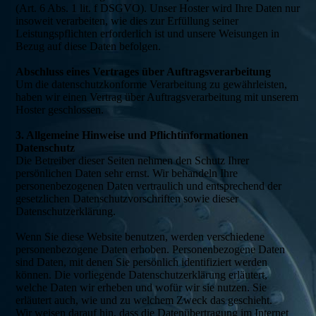
(Art. 6 Abs. 1 lit. f DSGVO). Unser Hoster wird Ihre Daten nur
insoweit verarbeiten, wie dies zur Erfüllung seiner
Leistungspflichten erforderlich ist und unsere Weisungen in
Bezug auf diese Daten befolgen.
Abschluss eines Vertrages über Auftragsverarbeitung
Um die datenschutzkonforme Verarbeitung zu gewährleisten,
haben wir einen Vertrag über Auftragsverarbeitung mit unserem
Hoster geschlossen.
3. Allgemeine Hinweise und Pflichtinformationen
Datenschutz
Die Betreiber dieser Seiten nehmen den Schutz Ihrer
persönlichen Daten sehr ernst. Wir behandeln Ihre
personenbezogenen Daten vertraulich und entsprechend der
gesetzlichen Datenschutzvorschriften sowie dieser
Datenschutzerklärung.
Wenn Sie diese Website benutzen, werden verschiedene
personenbezogene Daten erhoben. Personenbezogene Daten
sind Daten, mit denen Sie persönlich identifiziert werden
können. Die vorliegende Datenschutzerklärung erläutert,
welche Daten wir erheben und wofür wir sie nutzen. Sie
erläutert auch, wie und zu welchem Zweck das geschieht.
Wir weisen darauf hin, dass die Datenübertragung im Internet