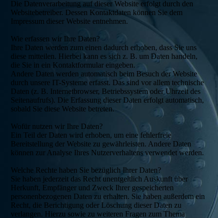
Die Datenverarbeitung auf dieser Website erfolgt durch den
Websitebetreiber. Dessen Kontaktdaten können Sie dem
Impressum dieser Website entnehmen.
Wie erfassen wir Ihre Daten?
Ihre Daten werden zum einen dadurch erhoben, dass Sie uns
diese mitteilen. Hierbei kann es sich z. B. um Daten handeln,
die Sie in ein Kontaktformular eingeben.
Andere Daten werden automatisch beim Besuch der Website
durch unsere IT-Systeme erfasst. Das sind vor allem technische
Daten (z. B. Internetbrowser, Betriebssystem oder Uhrzeit des
Seitenaufrufs). Die Erfassung dieser Daten erfolgt automatisch,
sobald Sie diese Website betreten.
Wofür nutzen wir Ihre Daten?
Ein Teil der Daten wird erhoben, um eine fehlerfreie
Bereitstellung der Website zu gewährleisten. Andere Daten
können zur Analyse Ihres Nutzerverhaltens verwendet werden.
Welche Rechte haben Sie bezüglich Ihrer Daten?
Sie haben jederzeit das Recht unentgeltlich Auskunft über
Herkunft, Empfänger und Zweck Ihrer gespeicherten
personenbezogenen Daten zu erhalten. Sie haben außerdem ein
Recht, die Berichtigung oder Löschung dieser Daten zu
verlangen. Hierzu sowie zu weiteren Fragen zum Thema