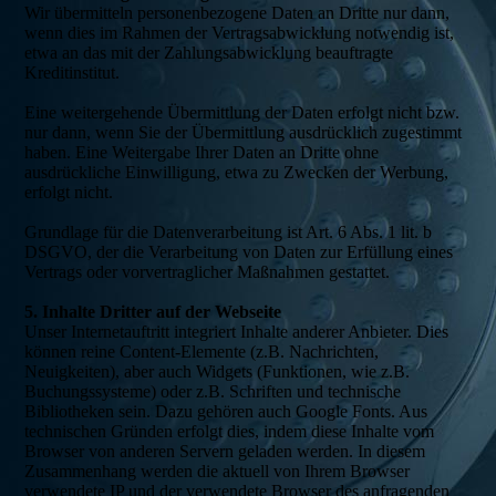
Wir übermitteln personenbezogene Daten an Dritte nur dann,
wenn dies im Rahmen der Vertragsabwicklung notwendig ist,
etwa an das mit der Zahlungsabwicklung beauftragte
Kreditinstitut.
Eine weitergehende Übermittlung der Daten erfolgt nicht bzw.
nur dann, wenn Sie der Übermittlung ausdrücklich zugestimmt
haben. Eine Weitergabe Ihrer Daten an Dritte ohne
ausdrückliche Einwilligung, etwa zu Zwecken der Werbung,
erfolgt nicht.
Grundlage für die Datenverarbeitung ist Art. 6 Abs. 1 lit. b
DSGVO, der die Verarbeitung von Daten zur Erfüllung eines
Vertrags oder vorvertraglicher Maßnahmen gestattet.
5. Inhalte Dritter auf der Webseite
Unser Internetauftritt integriert Inhalte anderer Anbieter. Dies
können reine Content-Elemente (z.B. Nachrichten,
Neuigkeiten), aber auch Widgets (Funktionen, wie z.B.
Buchungssysteme) oder z.B. Schriften und technische
Bibliotheken sein. Dazu gehören auch Google Fonts. Aus
technischen Gründen erfolgt dies, indem diese Inhalte vom
Browser von anderen Servern geladen werden. In diesem
Zusammenhang werden die aktuell von Ihrem Browser
verwendete IP und der verwendete Browser des anfragenden