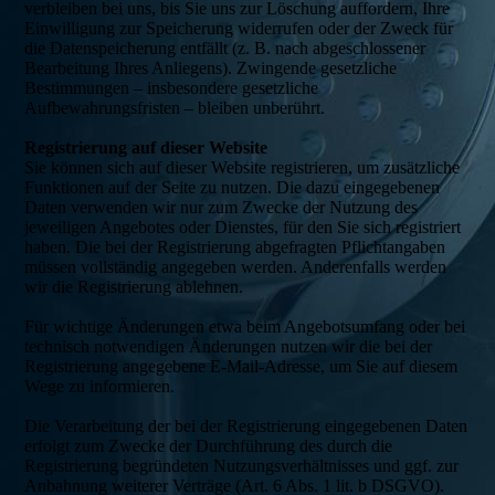
verbleiben bei uns, bis Sie uns zur Löschung auffordern, Ihre
Einwilligung zur Speicherung widerrufen oder der Zweck für
die Datenspeicherung entfällt (z. B. nach abgeschlossener
Bearbeitung Ihres Anliegens). Zwingende gesetzliche
Bestimmungen – insbesondere gesetzliche
Aufbewahrungsfristen – bleiben unberührt.
Registrierung auf dieser Website
Sie können sich auf dieser Website registrieren, um zusätzliche
Funktionen auf der Seite zu nutzen. Die dazu eingegebenen
Daten verwenden wir nur zum Zwecke der Nutzung des
jeweiligen Angebotes oder Dienstes, für den Sie sich registriert
haben. Die bei der Registrierung abgefragten Pflichtangaben
müssen vollständig angegeben werden. Anderenfalls werden
wir die Registrierung ablehnen.
Für wichtige Änderungen etwa beim Angebotsumfang oder bei
technisch notwendigen Änderungen nutzen wir die bei der
Registrierung angegebene E-Mail-Adresse, um Sie auf diesem
Wege zu informieren.
Die Verarbeitung der bei der Registrierung eingegebenen Daten
erfolgt zum Zwecke der Durchführung des durch die
Registrierung begründeten Nutzungsverhältnisses und ggf. zur
Anbahnung weiterer Verträge (Art. 6 Abs. 1 lit. b DSGVO).