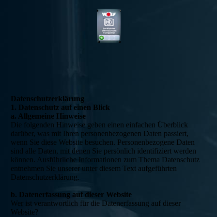
Daten­­schutz­­erklärung
1. Datenschutz auf einen Blick
a. Allgemeine Hinweise
Die folgenden Hinweise geben einen einfachen Überblick
darüber, was mit Ihren personenbezogenen Daten passiert,
wenn Sie diese Website besuchen. Personenbezogene Daten
sind alle Daten, mit denen Sie persönlich identifiziert werden
können. Ausführliche Informationen zum Thema Datenschutz
entnehmen Sie unserer unter diesem Text aufgeführten
Datenschutzerklärung.
b. Datenerfassung auf dieser Website
Wer ist verantwortlich für die Datenerfassung auf dieser
Website?