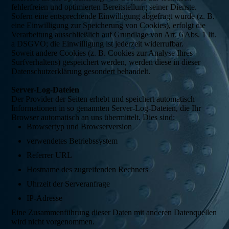
fehlerfreien und optimierten Bereitstellung seiner Dienste.
Sofern eine entsprechende Einwilligung abgefragt wurde (z. B.
eine Einwilligung zur Speicherung von Cookies), erfolgt die
Verarbeitung ausschließlich auf Grundlage von Art. 6 Abs. 1 lit.
a DSGVO; die Einwilligung ist jederzeit widerrufbar.
Soweit andere Cookies (z. B. Cookies zur Analyse Ihres
Surfverhaltens) gespeichert werden, werden diese in dieser
Datenschutzerklärung gesondert behandelt.
Server-Log-Dateien
Der Provider der Seiten erhebt und speichert automatisch
Informationen in so genannten Server-Log-Dateien, die Ihr
Browser automatisch an uns übermittelt. Dies sind:
Browsertyp und Browserversion
verwendetes Betriebssystem
Referrer URL
Hostname des zugreifenden Rechners
Uhrzeit der Serveranfrage
IP-Adresse
Eine Zusammenführung dieser Daten mit anderen Datenquellen
wird nicht vorgenommen.