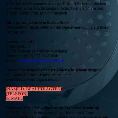
(z. B. bei der Kommunikation per E-Mail) Sicherheitslücken
aufweisen kann. Ein lückenloser Schutz der Daten vor dem
Zugriff durch Dritte ist nicht möglich.
Hinweis zur verantwortlichen Stelle
Die verantwortliche Stelle für die Datenverarbeitung auf dieser
Website ist:
Ammann GmbH
Brunnenstr. 12
50259 Pulheim Nordrhein-Westfalen
Telefon: +49 (0) 177 7643 624
E-Mail:
ammanngmbh@t-online.de
Gesetzlich vorgeschriebener Datenschutzbeauftragter
Wir haben für unser Unternehmen einen
Datenschutzbeauftragten bestellt.
[NAME D. BEAUFTRAGTEN]
[TELEFON]
[E-MAIL]
Widerruf Ihrer Einwilligung zur Datenverarbeitung
Viele Datenverarbeitungsvorgänge sind nur mit Ihrer
ausdrücklichen Einwilligung möglich. Sie können eine bereits