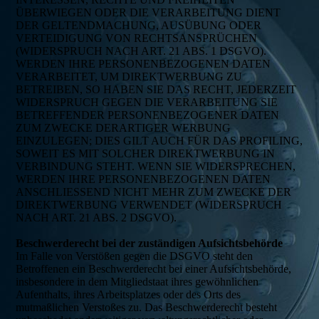
ÜBERWIEGEN ODER DIE VERARBEITUNG DIENT
DER GELTENDMACHUNG, AUSÜBUNG ODER
VERTEIDIGUNG VON RECHTSANSPRÜCHEN
(WIDERSPRUCH NACH ART. 21 ABS. 1 DSGVO).
WERDEN IHRE PERSONENBEZOGENEN DATEN
VERARBEITET, UM DIREKTWERBUNG ZU
BETREIBEN, SO HABEN SIE DAS RECHT, JEDERZEIT
WIDERSPRUCH GEGEN DIE VERARBEITUNG SIE
BETREFFENDER PERSONENBEZOGENER DATEN
ZUM ZWECKE DERARTIGER WERBUNG
EINZULEGEN; DIES GILT AUCH FÜR DAS PROFILING,
SOWEIT ES MIT SOLCHER DIREKTWERBUNG IN
VERBINDUNG STEHT. WENN SIE WIDERSPRECHEN,
WERDEN IHRE PERSONENBEZOGENEN DATEN
ANSCHLIESSEND NICHT MEHR ZUM ZWECKE DER
DIREKTWERBUNG VERWENDET (WIDERSPRUCH
NACH ART. 21 ABS. 2 DSGVO).
Beschwerderecht bei der zuständigen Aufsichtsbehörde
Im Falle von Verstößen gegen die DSGVO steht den
Betroffenen ein Beschwerderecht bei einer Aufsichtsbehörde,
insbesondere in dem Mitgliedstaat ihres gewöhnlichen
Aufenthalts, ihres Arbeitsplatzes oder des Orts des
mutmaßlichen Verstoßes zu. Das Beschwerderecht besteht