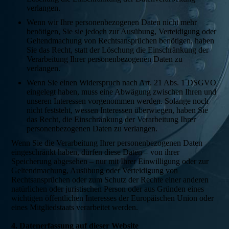
verlangen.
Wenn wir Ihre personenbezogenen Daten nicht mehr
benötigen, Sie sie jedoch zur Ausübung, Verteidigung oder
Geltendmachung von Rechtsansprüchen benötigen, haben
Sie das Recht, statt der Löschung die Einschränkung der
Verarbeitung Ihrer personenbezogenen Daten zu
verlangen.
Wenn Sie einen Widerspruch nach Art. 21 Abs. 1 DSGVO
eingelegt haben, muss eine Abwägung zwischen Ihren und
unseren Interessen vorgenommen werden. Solange noch
nicht feststeht, wessen Interessen überwiegen, haben Sie
das Recht, die Einschränkung der Verarbeitung Ihrer
personenbezogenen Daten zu verlangen.
Wenn Sie die Verarbeitung Ihrer personenbezogenen Daten
eingeschränkt haben, dürfen diese Daten – von ihrer
Speicherung abgesehen – nur mit Ihrer Einwilligung oder zur
Geltendmachung, Ausübung oder Verteidigung von
Rechtsansprüchen oder zum Schutz der Rechte einer anderen
natürlichen oder juristischen Person oder aus Gründen eines
wichtigen öffentlichen Interesses der Europäischen Union oder
eines Mitgliedstaats verarbeitet werden.
4. Datenerfassung auf dieser Website