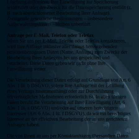
Löschung auffordern, Ihre Einwilligung zur Speicherung
widerrufen oder der Zweck für die Datenspeicherung entfällt (z.
B. nach abgeschlossener Bearbeitung Ihrer Anfrage).
Zwingende gesetzliche Bestimmungen – insbesondere
Aufbewahrungsfristen – bleiben unberührt.
Anfrage per E-Mail, Telefon oder Telefax
Wenn Sie uns per E-Mail, Telefon oder Telefax kontaktieren,
wird Ihre Anfrage inklusive aller daraus hervorgehenden
personenbezogenen Daten (Name, Anfrage) zum Zwecke der
Bearbeitung Ihres Anliegens bei uns gespeichert und
verarbeitet. Diese Daten geben wir nicht ohne Ihre
Einwilligung weiter.
Die Verarbeitung dieser Daten erfolgt auf Grundlage von Art. 6
Abs. 1 lit. b DSGVO, sofern Ihre Anfrage mit der Erfüllung
eines Vertrags zusammenhängt oder zur Durchführung
vorvertraglicher Maßnahmen erforderlich ist. In allen übrigen
Fällen beruht die Verarbeitung auf Ihrer Einwilligung (Art. 6
Abs. 1 lit. a DSGVO) und/oder auf unseren berechtigten
Interessen (Art. 6 Abs. 1 lit. f DSGVO), da wir ein berechtigtes
Interesse an der effektiven Bearbeitung der an uns gerichteten
Anfragen haben.
Die von Ihnen an uns per Kontaktanfragen übersandten Daten