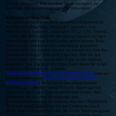
Systems übermittelt. Bitte beachten Sie diesbezüglich die
jeweiligen Datenschutzerklärungen der Drittanbieter.
Routenplaner Bing Maps
Wir nutzen auf unserer Webseite interaktives Kartenmaterial
von Microsoft Bing Maps (Microsoft Corporation, One
Microsoft Way, Redmond, Washington 98052, USA. Telefon:
+1 (425) 882 8080) damit Sie sich unseren Standort anzeigen
lassen können oder eine Route dorthin planen können. Beim
Nutzen dieses Dienstes werden verschiedene persistente
Cookies durch den Anbieter gesetzt. Sie können dies über Ihre
Browsereinstellungen verhindern (Opt-Out). Falls Sie den
Dienst nutzen werden verschiedene Daten an den Anbieter
übertragen. Eine Übersicht über diese Daten finden Sie in den
Nutzungsbedingungen des Anbieters
(
https://www.microsoft.com/en-us/maps/product/terms
) und der
Datenschutzerklärung (
https://privacy.microsoft.com/de-
de/privacystatement
). Wenn Sie bei den entsprechenden
Diensten, auch außerhalb dieser Webseite, eingeloggt sind,
können Sie durch diese Anbieter identifiziert werden. Bitte
informieren Sie sich über die Nutzungs- und
Datenschutzbedingungen der Anbieter über diese Möglichkeit.
Wir haben keinen Einfluss auf Art und Umfang der durch
diesen Dienst verarbeiteten Daten, die Art der Verarbeitung und
Nutzung oder die Weitergabe dieser Daten an Dritte. Auch