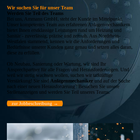
Wir suchen Sie für unser Team
Werden Sie Teil des Teams
Bei uns, Ammann GmbH, steht der Kunde im Mittelpunkt.
Unser kompetentes Team aus erfahrenen Anlagenmechanikern
bietet Ihnen erstklassige Leistungen rund um Heizung und
Sanitär - zuverlässig, präzise und zeitnah. Aus Nordrhein-
Westfalen stammend, kennen wir die Anforderungen und
Bedürfnisse unserer Kunden ganz genau und setzen alles daran,
diese zu erfüllen.
Ob Neubau, Sanierung oder Wartung, wir sind Ihr
Ansprechpartner für alle Fragen und Herausforderungen. Und
weil wir stetig wachsen wollen, suchen wir tatkräftige
Verstärkung! Sie sind
Anlagenmechaniker
und auf der Suche
nach einer neuen Herausforderung? Besuchen Sie unsere
Stellenanzeigen und werden Sie Teil unseres Teams.
zur Jobbeschreibung →