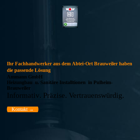
Ihr Fachhandwerker aus dem Abtei-Ort Brauweiler haben
die passende Lösung
Ammann GmbH
Heizungbau u. Sanitäre Installtionen in Pulheim-
Brauweiler
Informativ. Präzise. Vertrauenswürdig.
Kontakt →