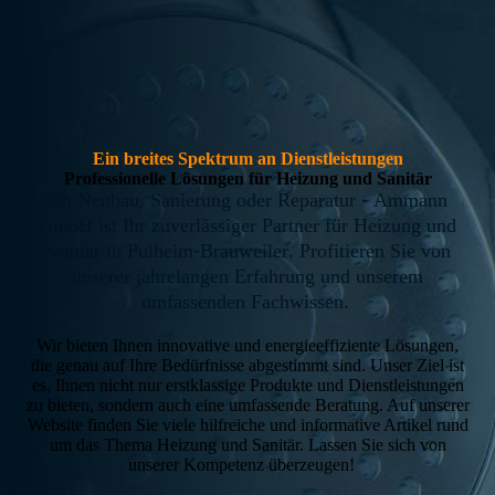
Ein breites Spektrum an Dienstleistungen
Professionelle Lösungen für Heizung und Sanitär
Ob Neubau, Sanierung oder Reparatur - Ammann
GmbH ist Ihr zuverlässiger Partner für Heizung und
Sanitär in Pulheim-Brauweiler. Profitieren Sie von
unserer jahrelangen Erfahrung und unserem
umfassenden Fachwissen.
Wir bieten Ihnen innovative und energieeffiziente Lösungen,
die genau auf Ihre Bedürfnisse abgestimmt sind. Unser Ziel ist
es, Ihnen nicht nur erstklassige Produkte und Dienstleistungen
zu bieten, sondern auch eine umfassende Beratung. Auf unserer
Website finden Sie viele hilfreiche und informative Artikel rund
um das Thema Heizung und Sanitär. Lassen Sie sich von
unserer Kompetenz überzeugen!