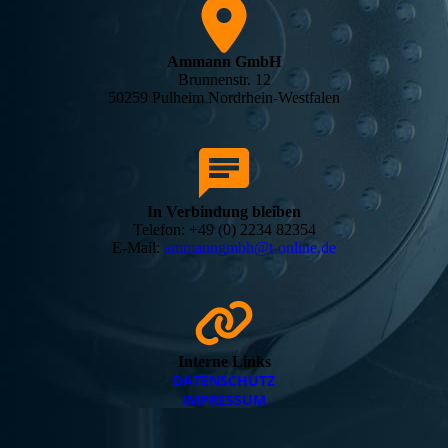
Ammann GmbH
Brunnenstr. 12
50259 Pulheim Nordrhein-Westfalen
In Verbindung bleiben
Telefon: +49 (0) 2234 82354
E-Mail:
ammanngmbh@t-online.de
Interne Links
DATEN­SCHUTZ
IMPRESSUM