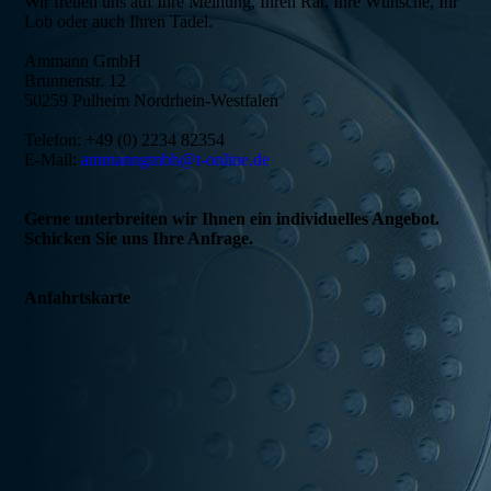
Wir freuen uns auf Ihre Meinung, Ihren Rat, Ihre Wünsche, Ihr
Lob oder auch Ihren Tadel.
Ammann GmbH
Brunnenstr. 12
50259 Pulheim Nordrhein-Westfalen
Telefon: +49 (0) 2234 82354
E-Mail:
ammanngmbh@t-online.de
Gerne unterbreiten wir Ihnen ein individuelles Angebot.
Schicken Sie uns Ihre Anfrage.
Anfahrtskarte