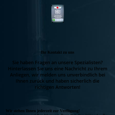
Ihr Kontakt zu uns
Sie haben Fragen an unsere Spezialisten?
Hinterlassen Sie uns eine Nachricht zu Ihrem
Anliegen, wir melden uns unverbindlich bei
Ihnen zurück und haben sicherlich die
richtigen Antworten!
Wir stehen Ihnen jederzeit zur Verfügung!